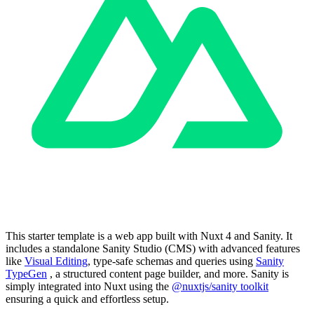
This starter template is a web app built with Nuxt 4 and Sanity. It
includes a standalone Sanity Studio (CMS) with advanced features
like ​​​​‌ ‍ ​‍​‍‌‍ ‌ ​‍‌‍‍‌‌‍‌ ‌‍‍‌‌‍ ‍​‍​‍​ ‍‍​‍​‍‌ ​ ‌‍​‌‌‍ ‍‌‍‍‌‌ ‌​‌ ‍‌​‍ ‍‌‍‍‌‌‍ ​‍​‍​‍ ​​‍​‍‌‍‍​‌ ​‍‌‍‌‌‌‍‌‍​‍​‍​ ‍‍​‍​‍‌‍‍​‌ ‌​‌ ‌​‌ ​​‌ ​ ​ ‍‍​‍ ​‍ ‌ ​ ‌‍​‌‌‍ ‍‌‍‍‌‌ ‌​‌ ‍‌​‍ ‌‌ ‌​‌‍‌‌‌‍ ‌‌ ​​‌‍ ​‌‍​‌‌ ‌​‌‍‌‌​‍ ‌‌‍ ‍‌ ‌‌‌ ‍​‌ ‌​​‍ ‌‌‍​ ‌‍ ​‌‍‌‌‌‍​‌‌‍ ‍​‍ ‍‌ ​ ‌‍​‌‌‍ ‍‌‍‍‌‌ ‌​‌ ‍‌​‍ ‍‌‍​‍‌ ‌‌‌‍‍‌‌‍ ​‌‍‌​​‍ ‌‍‍‌‌‍ ‍‌ ‌​‌‍‌‌‌‍ ‍‌ ‌​​‍ ‌‍‌‌‌‍‌​‌‍‍‌‌ ‌​​‍ ‌‍ ‌‌‍ ‌‍‌​‌‍‌‌​ ‌‌ ​​‌ ​‍‌‍‌‌‌ ​ ‌‍‌‌‌‍ ‍‌ ‌​‌‍​‌‌ ‌​‌‍‍‌‌‍ ‌‍ ‍​ ‍ ‌‍‍‌‌‍‌​​ ‌‌ ​ ‌‍‍‌‌ ‌​‌‍‌‌‌‌​ ‌‍‌‌‌ ‌​‌ ‌​‌‍‍‌‌‍ ‍‌‍‌ ‌ ​ ​ ‍ ‌ ‌​‌ ‍‌‌ ​​‌‍‌‌​ ‌‌ ​ ‌‍‌‌‌ ‌​‌ ‌​‌‍‍‌‌‍ ‍‌‍‌ ‌ ​ ​ ‍ ‌ ​​‌‍​‌‌ ‌​‌‍‍​​ ‌‌‍‌​‌‍‌‌‌ ​ ‌‍​ ‌ ​‍‌‍‍‌‌ ​​‌ ‌​‌‍‍‌‌‍ ‌‍ ‍​‍‌‌​ ‌‌‌​​‍‌‌ ‌‍‍ ‌‍‌‌‌ ‍‌​‍‌‌​ ​ ‌​‌​​‍‌‌​ ​ ‌​‌​​‍‌‌​ ​‍​ ​‍​ ​​​ ​ ‌‍‌‍‌‍‌‍‌‍​‍‌‍‌​‌‍‌‌‌‍​‌‌‍​‍​ ‌​​ ‌‍​ ‌‍‌‍‌​​ ​​‌‍​‌‌‍‌‌‌‍​ ​ ​‌​ ​‌‌‍‌‍‌‍​‌​ ‍​‌‍​‌​ ‍‌​ ‍​​ ​‌‌‍​‌​ ‌ ‌‍​‌​ ‍‌​ ‌‌​ ‌‌​‍‌‌​ ​‍​ ​‍​‍‌‌​ ‌‌‌​‌​​‍ ‍‌‍​ ‌‍‍​‌‍‍‌‌‍ ​‌‍‌​‌ ​‍‌‍‌‌‌‍ ‍​‍‌‌​ ‌‌‌​​‍‌‌ ‌‍‍ ‌‍‌‌‌ ‍‌​‍‌‌​ ​ ‌​‌​​‍‌‌​ ​ ‌​‌​​‍‌‌​ ​‍​ ​‍​ ‌​‌‍​‌​ ‌‌​ ‍​‌‍‌‌‌‍‌​‌‍‌​​ ​​​ ‌ ​ ‌ ​ ‍​​ ‍​​ ​​​‍‌‌​ ​‍​ ​‍​‍‌‌​ ‌‌‌​‌​​‍ ‍‌ ‌​‌‍‌‌‌ ‍​‌ ‌​​ ‌‍​‍‌‍​‌‌ ​ ‌‍‌‌‌‌‌‌‌ ​‍‌‍ ​​ ‌‌‍‍​‌ ‌​‌ ‌​‌ ​​‌ ​ ​‍‌‌​ ​ ‌​​‌​‍‌‌​ ​‍‌​‌‍​‍‌‌​ ​‍‌​‌‍‌ ​ ‌‍​‌‌‍ ‍‌‍‍‌‌ ‌​‌ ‍‌​‍ ‌‌ ‌​‌‍‌‌‌‍ ‌‌ ​​‌‍ ​‌‍​‌‌ ‌​‌‍‌‌​‍ ‌‌‍ ‍‌ ‌‌‌ ‍​‌ ‌​​‍ ‌‌‍​ ‌‍ ​‌‍‌‌‌‍​‌‌‍ ‍​‍ ‍‌ ​ ‌‍​‌‌‍ ‍‌‍‍‌‌ ‌​‌ ‍‌​‍ ‍‌‍​‍‌ ‌‌‌‍‍‌‌‍ ​‌‍‌​​‍‌‍‌‍‍‌‌‍‌​​ ‌‌ ​ ‌‍‍‌‌ ‌​‌‍‌‌‌‌​ ‌‍‌‌‌ ‌​‌ ‌​‌‍‍‌‌‍ ‍‌‍‌ ‌ ​ ​‍‌‍‌ ‌​‌ ‍‌‌ ​​‌‍‌‌​ ‌‌ ​ ‌‍‌‌‌ ‌​‌ ‌​‌‍‍‌‌‍ ‍‌‍‌ ‌ ​ ​‍‌‍‌ ​​‌‍​‌‌ ‌​‌‍‍​​ ‌‌‍‌​‌‍‌‌‌ ​ ‌‍​ ‌ ​‍‌‍‍‌‌ ​​‌ ‌​‌‍‍‌‌‍ ‌‍ ‍​‍‌‌​ ‌‌‌​​‍‌‌ ‌‍‍ ‌‍‌‌‌ ‍‌​‍‌‌​ ​ ‌​‌​​‍‌‌​ ​ ‌​‌​​‍‌‌​ ​‍​ ​‍​ ​​​ ​ ‌‍‌‍‌‍‌‍‌‍​‍‌‍‌​‌‍‌‌‌‍​‌‌‍​‍​ ‌​​ ‌‍​ ‌‍‌‍‌​​ ​​‌‍​‌‌‍‌‌‌‍​ ​ ​‌​ ​‌‌‍‌‍‌‍​‌​ ‍​‌‍​‌​ ‍‌​ ‍​​ ​‌‌‍​‌​ ‌ ‌‍​‌​ ‍‌​ ‌‌​ ‌‌​‍‌‌​ ​‍​ ​‍​‍‌‌​ ‌‌‌​‌​​‍ ‍‌‍​ ‌‍‍​‌‍‍‌‌‍ ​‌‍‌​‌ ​‍‌‍‌‌‌‍ ‍​‍‌‌​ ‌‌‌​​‍‌‌ ‌‍‍ ‌‍‌‌‌ ‍‌​‍‌‌​ ​ ‌​‌​​‍‌‌​ ​ ‌​‌​​‍‌‌​ ​‍​ ​‍​ ‌​‌‍​‌​ ‌‌​ ‍​‌‍‌‌‌‍‌​‌‍‌​​ ​​​ ‌ ​ ‌ ​ ‍​​ ‍​​ ​​​‍‌‌​ ​‍​ ​‍​‍‌‌​ ‌‌‌​‌​​‍ ‍‌ ‌​‌‍‌‌‌ ‍​‌ ‌​​‍‌‍‌ ​​‌‍‌‌‌ ​‍‌ ​ ‌ ​​‌‍‌‌‌‍​ ‌ ‌​‌‍‍‌‌ ‌‍‌‍‌‌​ ‌‌ ​​‌ ‌‌‌‍​‍‌‍ ​‌‍‍‌‌ ​ ‌‍‍​‌‍‌‌‌‍‌​​‍​‍‌ ‌
Visual Editing​​​​‌ ‍ ​‍​‍‌‍ ‌ ​‍‌‍‍‌‌‍‌ ‌‍‍‌‌‍ ‍​‍​‍​ ‍‍​‍​‍‌ ​ ‌‍​‌‌‍ ‍‌‍‍‌‌ ‌​‌ ‍‌​‍ ‍‌‍‍‌‌‍ ​‍​‍​‍ ​​‍​‍‌‍‍​‌ ​‍‌‍‌‌‌‍‌‍​‍​‍​ ‍‍​‍​‍‌‍‍​‌ ‌​‌ ‌​‌ ​​‌ ​ ​ ‍‍​‍ ​‍ ‌ ​ ‌‍​‌‌‍ ‍‌‍‍‌‌ ‌​‌ ‍‌​‍ ‌‌ ‌​‌‍‌‌‌‍ ‌‌ ​​‌‍ ​‌‍​‌‌ ‌​‌‍‌‌​‍ ‌‌‍ ‍‌ ‌‌‌ ‍​‌ ‌​​‍ ‌‌‍​ ‌‍ ​‌‍‌‌‌‍​‌‌‍ ‍​‍ ‍‌ ​ ‌‍​‌‌‍ ‍‌‍‍‌‌ ‌​‌ ‍‌​‍ ‍‌‍​‍‌ ‌‌‌‍‍‌‌‍ ​‌‍‌​​‍ ‌‍‍‌‌‍ ‍‌ ‌​‌‍‌‌‌‍ ‍‌ ‌​​‍ ‌‍‌‌‌‍‌​‌‍‍‌‌ ‌​​‍ ‌‍ ‌‌‍ ‌‍‌​‌‍‌‌​ ‌‌ ​​‌ ​‍‌‍‌‌‌ ​ ‌‍‌‌‌‍ ‍‌ ‌​‌‍​‌‌ ‌​‌‍‍‌‌‍ ‌‍ ‍​ ‍ ‌‍‍‌‌‍‌​​ ‌‌ ​ ‌‍‍‌‌ ‌​‌‍‌‌‌‌​ ‌‍‌‌‌ ‌​‌ ‌​‌‍‍‌‌‍ ‍‌‍‌ ‌ ​ ​ ‍ ‌ ‌​‌ ‍‌‌ ​​‌‍‌‌​ ‌‌ ​ ‌‍‌‌‌ ‌​‌ ‌​‌‍‍‌‌‍ ‍‌‍‌ ‌ ​ ​ ‍ ‌ ​​‌‍​‌‌ ‌​‌‍‍​​ ‌‌‍‌​‌‍‌‌‌ ​ ‌‍​ ‌ ​‍‌‍‍‌‌ ​​‌ ‌​‌‍‍‌‌‍ ‌‍ ‍​‍‌‌​ ‌‌‌​​‍‌‌ ‌‍‍ ‌‍‌‌‌ ‍‌​‍‌‌​ ​ ‌​‌​​‍‌‌​ ​ ‌​‌​​‍‌‌​ ​‍​ ​‍​ ​​​ ​ ‌‍‌‍‌‍‌‍‌‍​‍‌‍‌​‌‍‌‌‌‍​‌‌‍​‍​ ‌​​ ‌‍​ ‌‍‌‍‌​​ ​​‌‍​‌‌‍‌‌‌‍​ ​ ​‌​ ​‌‌‍‌‍‌‍​‌​ ‍​‌‍​‌​ ‍‌​ ‍​​ ​‌‌‍​‌​ ‌ ‌‍​‌​ ‍‌​ ‌‌​ ‌‌​‍‌‌​ ​‍​ ​‍​‍‌‌​ ‌‌‌​‌​​‍ ‍‌‍​ ‌‍‍​‌‍‍‌‌‍ ​‌‍‌​‌ ​‍‌‍‌‌‌‍ ‍​‍‌‌​ ‌‌‌​​‍‌‌ ‌‍‍ ‌‍‌‌‌ ‍‌​‍‌‌​ ​ ‌​‌​​‍‌‌​ ​ ‌​‌​​‍‌‌​ ​‍​ ​‍​ ‍‌​ ​​​ ‌‍‌‍‌‌‌‍​‌​ ‍​​ ‌‍​ ​ ​ ​​‌‍​‍‌‍‌‍​ ​‍​‍‌‌​ ​‍​ ​‍​‍‌‌​ ‌‌‌​‌​​‍ ‍‌ ‌​‌‍‌‌‌ ‍​‌ ‌​​ ‌‍​‍‌‍​‌‌ ​ ‌‍‌‌‌‌‌‌‌ ​‍‌‍ ​​ ‌‌‍‍​‌ ‌​‌ ‌​‌ ​​‌ ​ ​‍‌‌​ ​ ‌​​‌​‍‌‌​ ​‍‌​‌‍​‍‌‌​ ​‍‌​‌‍‌ ​ ‌‍​‌‌‍ ‍‌‍‍‌‌ ‌​‌ ‍‌​‍ ‌‌ ‌​‌‍‌‌‌‍ ‌‌ ​​‌‍ ​‌‍​‌‌ ‌​‌‍‌‌​‍ ‌‌‍ ‍‌ ‌‌‌ ‍​‌ ‌​​‍ ‌‌‍​ ‌‍ ​‌‍‌‌‌‍​‌‌‍ ‍​‍ ‍‌ ​ ‌‍​‌‌‍ ‍‌‍‍‌‌ ‌​‌ ‍‌​‍ ‍‌‍​‍‌ ‌‌‌‍‍‌‌‍ ​‌‍‌​​‍‌‍‌‍‍‌‌‍‌​​ ‌‌ ​ ‌‍‍‌‌ ‌​‌‍‌‌‌‌​ ‌‍‌‌‌ ‌​‌ ‌​‌‍‍‌‌‍ ‍‌‍‌ ‌ ​ ​‍‌‍‌ ‌​‌ ‍‌‌ ​​‌‍‌‌​ ‌‌ ​ ‌‍‌‌‌ ‌​‌ ‌​‌‍‍‌‌‍ ‍‌‍‌ ‌ ​ ​‍‌‍‌ ​​‌‍​‌‌ ‌​‌‍‍​​ ‌‌‍‌​‌‍‌‌‌ ​ ‌‍​ ‌ ​‍‌‍‍‌‌ ​​‌ ‌​‌‍‍‌‌‍ ‌‍ ‍​‍‌‌​ ‌‌‌​​‍‌‌ ‌‍‍ ‌‍‌‌‌ ‍‌​‍‌‌​ ​ ‌​‌​​‍‌‌​ ​ ‌​‌​​‍‌‌​ ​‍​ ​‍​ ​​​ ​ ‌‍‌‍‌‍‌‍‌‍​‍‌‍‌​‌‍‌‌‌‍​‌‌‍​‍​ ‌​​ ‌‍​ ‌‍‌‍‌​​ ​​‌‍​‌‌‍‌‌‌‍​ ​ ​‌​ ​‌‌‍‌‍‌‍​‌​ ‍​‌‍​‌​ ‍‌​ ‍​​ ​‌‌‍​‌​ ‌ ‌‍​‌​ ‍‌​ ‌‌​ ‌‌​‍‌‌​ ​‍​ ​‍​‍‌‌​ ‌‌‌​‌​​‍ ‍‌‍​ ‌‍‍​‌‍‍‌‌‍ ​‌‍‌​‌ ​‍‌‍‌‌‌‍ ‍​‍‌‌​ ‌‌‌​​‍‌‌ ‌‍‍ ‌‍‌‌‌ ‍‌​‍‌‌​ ​ ‌​‌​​‍‌‌​ ​ ‌​‌​​‍‌‌​ ​‍​ ​‍​ ‍‌​ ​​​ ‌‍‌‍‌‌‌‍​‌​ ‍​​ ‌‍​ ​ ​ ​​‌‍​‍‌‍‌‍​ ​‍​‍‌‌​ ​‍​ ​‍​‍‌‌​ ‌‌‌​‌​​‍ ‍‌ ‌​‌‍‌‌‌ ‍​‌ ‌​​‍‌‍‌ ​​‌‍‌‌‌ ​‍‌ ​ ‌ ​​‌‍‌‌‌‍​ ‌ ‌​‌‍‍‌‌ ‌‍‌‍‌‌​ ‌‌ ​​‌ ‌‌‌‍​‍‌‍ ​‌‍‍‌‌ ​ ‌‍‍​‌‍‌‌‌‍‌​​‍​‍‌ ‌
, type-safe schemas and queries using ​​​​‌ ‍ ​‍​‍‌‍ ‌ ​‍‌‍‍‌‌‍‌ ‌‍‍‌‌‍ ‍​‍​‍​ ‍‍​‍​‍‌ ​ ‌‍​‌‌‍ ‍‌‍‍‌‌ ‌​‌ ‍‌​‍ ‍‌‍‍‌‌‍ ​‍​‍​‍ ​​‍​‍‌‍‍​‌ ​‍‌‍‌‌‌‍‌‍​‍​‍​ ‍‍​‍​‍‌‍‍​‌ ‌​‌ ‌​‌ ​​‌ ​ ​ ‍‍​‍ ​‍ ‌ ​ ‌‍​‌‌‍ ‍‌‍‍‌‌ ‌​‌ ‍‌​‍ ‌‌ ‌​‌‍‌‌‌‍ ‌‌ ​​‌‍ ​‌‍​‌‌ ‌​‌‍‌‌​‍ ‌‌‍ ‍‌ ‌‌‌ ‍​‌ ‌​​‍ ‌‌‍​ ‌‍ ​‌‍‌‌‌‍​‌‌‍ ‍​‍ ‍‌ ​ ‌‍​‌‌‍ ‍‌‍‍‌‌ ‌​‌ ‍‌​‍ ‍‌‍​‍‌ ‌‌‌‍‍‌‌‍ ​‌‍‌​​‍ ‌‍‍‌‌‍ ‍‌ ‌​‌‍‌‌‌‍ ‍‌ ‌​​‍ ‌‍‌‌‌‍‌​‌‍‍‌‌ ‌​​‍ ‌‍ ‌‌‍ ‌‍‌​‌‍‌‌​ ‌‌ ​​‌ ​‍‌‍‌‌‌ ​ ‌‍‌‌‌‍ ‍‌ ‌​‌‍​‌‌ ‌​‌‍‍‌‌‍ ‌‍ ‍​ ‍ ‌‍‍‌‌‍‌​​ ‌‌ ​ ‌‍‍‌‌ ‌​‌‍‌‌‌‌​ ‌‍‌‌‌ ‌​‌ ‌​‌‍‍‌‌‍ ‍‌‍‌ ‌ ​ ​ ‍ ‌ ‌​‌ ‍‌‌ ​​‌‍‌‌​ ‌‌ ​ ‌‍‌‌‌ ‌​‌ ‌​‌‍‍‌‌‍ ‍‌‍‌ ‌ ​ ​ ‍ ‌ ​​‌‍​‌‌ ‌​‌‍‍​​ ‌‌‍‌​‌‍‌‌‌ ​ ‌‍​ ‌ ​‍‌‍‍‌‌ ​​‌ ‌​‌‍‍‌‌‍ ‌‍ ‍​‍‌‌​ ‌‌‌​​‍‌‌ ‌‍‍ ‌‍‌‌‌ ‍‌​‍‌‌​ ​ ‌​‌​​‍‌‌​ ​ ‌​‌​​‍‌‌​ ​‍​ ​‍​ ​​​ ​ ‌‍‌‍‌‍‌‍‌‍​‍‌‍‌​‌‍‌‌‌‍​‌‌‍​‍​ ‌​​ ‌‍​ ‌‍‌‍‌​​ ​​‌‍​‌‌‍‌‌‌‍​ ​ ​‌​ ​‌‌‍‌‍‌‍​‌​ ‍​‌‍​‌​ ‍‌​ ‍​​ ​‌‌‍​‌​ ‌ ‌‍​‌​ ‍‌​ ‌‌​ ‌‌​‍‌‌​ ​‍​ ​‍​‍‌‌​ ‌‌‌​‌​​‍ ‍‌‍​ ‌‍‍​‌‍‍‌‌‍ ​‌‍‌​‌ ​‍‌‍‌‌‌‍ ‍​‍‌‌​ ‌‌‌​​‍‌‌ ‌‍‍ ‌‍‌‌‌ ‍‌​‍‌‌​ ​ ‌​‌​​‍‌‌​ ​ ‌​‌​​‍‌‌​ ​‍​ ​‍​ ‍​‌‍‌​‌‍​ ​ ‌​​ ‍‌‌‍​‌​ ‌‍‌‍​ ​ ​ ‌‍​ ‌‍​‍​ ‌‌​‍‌‌​ ​‍​ ​‍​‍‌‌​ ‌‌‌​‌​​‍ ‍‌ ‌​‌‍‌‌‌ ‍​‌ ‌​​ ‌‍​‍‌‍​‌‌ ​ ‌‍‌‌‌‌‌‌‌ ​‍‌‍ ​​ ‌‌‍‍​‌ ‌​‌ ‌​‌ ​​‌ ​ ​‍‌‌​ ​ ‌​​‌​‍‌‌​ ​‍‌​‌‍​‍‌‌​ ​‍‌​‌‍‌ ​ ‌‍​‌‌‍ ‍‌‍‍‌‌ ‌​‌ ‍‌​‍ ‌‌ ‌​‌‍‌‌‌‍ ‌‌ ​​‌‍ ​‌‍​‌‌ ‌​‌‍‌‌​‍ ‌‌‍ ‍‌ ‌‌‌ ‍​‌ ‌​​‍ ‌‌‍​ ‌‍ ​‌‍‌‌‌‍​‌‌‍ ‍​‍ ‍‌ ​ ‌‍​‌‌‍ ‍‌‍‍‌‌ ‌​‌ ‍‌​‍ ‍‌‍​‍‌ ‌‌‌‍‍‌‌‍ ​‌‍‌​​‍‌‍‌‍‍‌‌‍‌​​ ‌‌ ​ ‌‍‍‌‌ ‌​‌‍‌‌‌‌​ ‌‍‌‌‌ ‌​‌ ‌​‌‍‍‌‌‍ ‍‌‍‌ ‌ ​ ​‍‌‍‌ ‌​‌ ‍‌‌ ​​‌‍‌‌​ ‌‌ ​ ‌‍‌‌‌ ‌​‌ ‌​‌‍‍‌‌‍ ‍‌‍‌ ‌ ​ ​‍‌‍‌ ​​‌‍​‌‌ ‌​‌‍‍​​ ‌‌‍‌​‌‍‌‌‌ ​ ‌‍​ ‌ ​‍‌‍‍‌‌ ​​‌ ‌​‌‍‍‌‌‍ ‌‍ ‍​‍‌‌​ ‌‌‌​​‍‌‌ ‌‍‍ ‌‍‌‌‌ ‍‌​‍‌‌​ ​ ‌​‌​​‍‌‌​ ​ ‌​‌​​‍‌‌​ ​‍​ ​‍​ ​​​ ​ ‌‍‌‍‌‍‌‍‌‍​‍‌‍‌​‌‍‌‌‌‍​‌‌‍​‍​ ‌​​ ‌‍​ ‌‍‌‍‌​​ ​​‌‍​‌‌‍‌‌‌‍​ ​ ​‌​ ​‌‌‍‌‍‌‍​‌​ ‍​‌‍​‌​ ‍‌​ ‍​​ ​‌‌‍​‌​ ‌ ‌‍​‌​ ‍‌​ ‌‌​ ‌‌​‍‌‌​ ​‍​ ​‍​‍‌‌​ ‌‌‌​‌​​‍ ‍‌‍​ ‌‍‍​‌‍‍‌‌‍ ​‌‍‌​‌ ​‍‌‍‌‌‌‍ ‍​‍‌‌​ ‌‌‌​​‍‌‌ ‌‍‍ ‌‍‌‌‌ ‍‌​‍‌‌​ ​ ‌​‌​​‍‌‌​ ​ ‌​‌​​‍‌‌​ ​‍​ ​‍​ ‍​‌‍‌​‌‍​ ​ ‌​​ ‍‌‌‍​‌​ ‌‍‌‍​ ​ ​ ‌‍​ ‌‍​‍​ ‌‌​‍‌‌​ ​‍​ ​‍​‍‌‌​ ‌‌‌​‌​​‍ ‍‌ ‌​‌‍‌‌‌ ‍​‌ ‌​​‍‌‍‌ ​​‌‍‌‌‌ ​‍‌ ​ ‌ ​​‌‍‌‌‌‍​ ‌ ‌​‌‍‍‌‌ ‌‍‌‍‌‌​ ‌‌ ​​‌ ‌‌‌‍​‍‌‍ ​‌‍‍‌‌ ​ ‌‍‍​‌‍‌‌‌‍‌​​‍​‍‌ ‌
Sanity
TypeGen​​​​‌ ‍ ​‍​‍‌‍ ‌ ​‍‌‍‍‌‌‍‌ ‌‍‍‌‌‍ ‍​‍​‍​ ‍‍​‍​‍‌ ​ ‌‍​‌‌‍ ‍‌‍‍‌‌ ‌​‌ ‍‌​‍ ‍‌‍‍‌‌‍ ​‍​‍​‍ ​​‍​‍‌‍‍​‌ ​‍‌‍‌‌‌‍‌‍​‍​‍​ ‍‍​‍​‍‌‍‍​‌ ‌​‌ ‌​‌ ​​‌ ​ ​ ‍‍​‍ ​‍ ‌ ​ ‌‍​‌‌‍ ‍‌‍‍‌‌ ‌​‌ ‍‌​‍ ‌‌ ‌​‌‍‌‌‌‍ ‌‌ ​​‌‍ ​‌‍​‌‌ ‌​‌‍‌‌​‍ ‌‌‍ ‍‌ ‌‌‌ ‍​‌ ‌​​‍ ‌‌‍​ ‌‍ ​‌‍‌‌‌‍​‌‌‍ ‍​‍ ‍‌ ​ ‌‍​‌‌‍ ‍‌‍‍‌‌ ‌​‌ ‍‌​‍ ‍‌‍​‍‌ ‌‌‌‍‍‌‌‍ ​‌‍‌​​‍ ‌‍‍‌‌‍ ‍‌ ‌​‌‍‌‌‌‍ ‍‌ ‌​​‍ ‌‍‌‌‌‍‌​‌‍‍‌‌ ‌​​‍ ‌‍ ‌‌‍ ‌‍‌​‌‍‌‌​ ‌‌ ​​‌ ​‍‌‍‌‌‌ ​ ‌‍‌‌‌‍ ‍‌ ‌​‌‍​‌‌ ‌​‌‍‍‌‌‍ ‌‍ ‍​ ‍ ‌‍‍‌‌‍‌​​ ‌‌ ​ ‌‍‍‌‌ ‌​‌‍‌‌‌‌​ ‌‍‌‌‌ ‌​‌ ‌​‌‍‍‌‌‍ ‍‌‍‌ ‌ ​ ​ ‍ ‌ ‌​‌ ‍‌‌ ​​‌‍‌‌​ ‌‌ ​ ‌‍‌‌‌ ‌​‌ ‌​‌‍‍‌‌‍ ‍‌‍‌ ‌ ​ ​ ‍ ‌ ​​‌‍​‌‌ ‌​‌‍‍​​ ‌‌‍‌​‌‍‌‌‌ ​ ‌‍​ ‌ ​‍‌‍‍‌‌ ​​‌ ‌​‌‍‍‌‌‍ ‌‍ ‍​‍‌‌​ ‌‌‌​​‍‌‌ ‌‍‍ ‌‍‌‌‌ ‍‌​‍‌‌​ ​ ‌​‌​​‍‌‌​ ​ ‌​‌​​‍‌‌​ ​‍​ ​‍​ ​​​ ​ ‌‍‌‍‌‍‌‍‌‍​‍‌‍‌​‌‍‌‌‌‍​‌‌‍​‍​ ‌​​ ‌‍​ ‌‍‌‍‌​​ ​​‌‍​‌‌‍‌‌‌‍​ ​ ​‌​ ​‌‌‍‌‍‌‍​‌​ ‍​‌‍​‌​ ‍‌​ ‍​​ ​‌‌‍​‌​ ‌ ‌‍​‌​ ‍‌​ ‌‌​ ‌‌​‍‌‌​ ​‍​ ​‍​‍‌‌​ ‌‌‌​‌​​‍ ‍‌‍​ ‌‍‍​‌‍‍‌‌‍ ​‌‍‌​‌ ​‍‌‍‌‌‌‍ ‍​‍‌‌​ ‌‌‌​​‍‌‌ ‌‍‍ ‌‍‌‌‌ ‍‌​‍‌‌​ ​ ‌​‌​​‍‌‌​ ​ ‌​‌​​‍‌‌​ ​‍​ ​‍​ ‌‍​ ‌​‌‍​ ​ ‌​‌‍‌‍​ ‌ ​ ‌‌‌‍‌‌​ ‍​‌‍​‍​ ‌‍​ ​ ​‍‌‌​ ​‍​ ​‍​‍‌‌​ ‌‌‌​‌​​‍ ‍‌ ‌​‌‍‌‌‌ ‍​‌ ‌​​ ‌‍​‍‌‍​‌‌ ​ ‌‍‌‌‌‌‌‌‌ ​‍‌‍ ​​ ‌‌‍‍​‌ ‌​‌ ‌​‌ ​​‌ ​ ​‍‌‌​ ​ ‌​​‌​‍‌‌​ ​‍‌​‌‍​‍‌‌​ ​‍‌​‌‍‌ ​ ‌‍​‌‌‍ ‍‌‍‍‌‌ ‌​‌ ‍‌​‍ ‌‌ ‌​‌‍‌‌‌‍ ‌‌ ​​‌‍ ​‌‍​‌‌ ‌​‌‍‌‌​‍ ‌‌‍ ‍‌ ‌‌‌ ‍​‌ ‌​​‍ ‌‌‍​ ‌‍ ​‌‍‌‌‌‍​‌‌‍ ‍​‍ ‍‌ ​ ‌‍​‌‌‍ ‍‌‍‍‌‌ ‌​‌ ‍‌​‍ ‍‌‍​‍‌ ‌‌‌‍‍‌‌‍ ​‌‍‌​​‍‌‍‌‍‍‌‌‍‌​​ ‌‌ ​ ‌‍‍‌‌ ‌​‌‍‌‌‌‌​ ‌‍‌‌‌ ‌​‌ ‌​‌‍‍‌‌‍ ‍‌‍‌ ‌ ​ ​‍‌‍‌ ‌​‌ ‍‌‌ ​​‌‍‌‌​ ‌‌ ​ ‌‍‌‌‌ ‌​‌ ‌​‌‍‍‌‌‍ ‍‌‍‌ ‌ ​ ​‍‌‍‌ ​​‌‍​‌‌ ‌​‌‍‍​​ ‌‌‍‌​‌‍‌‌‌ ​ ‌‍​ ‌ ​‍‌‍‍‌‌ ​​‌ ‌​‌‍‍‌‌‍ ‌‍ ‍​‍‌‌​ ‌‌‌​​‍‌‌ ‌‍‍ ‌‍‌‌‌ ‍‌​‍‌‌​ ​ ‌​‌​​‍‌‌​ ​ ‌​‌​​‍‌‌​ ​‍​ ​‍​ ​​​ ​ ‌‍‌‍‌‍‌‍‌‍​‍‌‍‌​‌‍‌‌‌‍​‌‌‍​‍​ ‌​​ ‌‍​ ‌‍‌‍‌​​ ​​‌‍​‌‌‍‌‌‌‍​ ​ ​‌​ ​‌‌‍‌‍‌‍​‌​ ‍​‌‍​‌​ ‍‌​ ‍​​ ​‌‌‍​‌​ ‌ ‌‍​‌​ ‍‌​ ‌‌​ ‌‌​‍‌‌​ ​‍​ ​‍​‍‌‌​ ‌‌‌​‌​​‍ ‍‌‍​ ‌‍‍​‌‍‍‌‌‍ ​‌‍‌​‌ ​‍‌‍‌‌‌‍ ‍​‍‌‌​ ‌‌‌​​‍‌‌ ‌‍‍ ‌‍‌‌‌ ‍‌​‍‌‌​ ​ ‌​‌​​‍‌‌​ ​ ‌​‌​​‍‌‌​ ​‍​ ​‍​ ‌‍​ ‌​‌‍​ ​ ‌​‌‍‌‍​ ‌ ​ ‌‌‌‍‌‌​ ‍​‌‍​‍​ ‌‍​ ​ ​‍‌‌​ ​‍​ ​‍​‍‌‌​ ‌‌‌​‌​​‍ ‍‌ ‌​‌‍‌‌‌ ‍​‌ ‌​​‍‌‍‌ ​​‌‍‌‌‌ ​‍‌ ​ ‌ ​​‌‍‌‌‌‍​ ‌ ‌​‌‍‍‌‌ ‌‍‌‍‌‌​ ‌‌ ​​‌ ‌‌‌‍​‍‌‍ ​‌‍‍‌‌ ​ ‌‍‍​‌‍‌‌‌‍‌​​‍​‍‌ ‌
, a structured content page builder, and more. Sanity is
simply integrated into Nuxt using the ​​​​‌ ‍ ​‍​‍‌‍ ‌ ​‍‌‍‍‌‌‍‌ ‌‍‍‌‌‍ ‍​‍​‍​ ‍‍​‍​‍‌ ​ ‌‍​‌‌‍ ‍‌‍‍‌‌ ‌​‌ ‍‌​‍ ‍‌‍‍‌‌‍ ​‍​‍​‍ ​​‍​‍‌‍‍​‌ ​‍‌‍‌‌‌‍‌‍​‍​‍​ ‍‍​‍​‍‌‍‍​‌ ‌​‌ ‌​‌ ​​‌ ​ ​ ‍‍​‍ ​‍ ‌ ​ ‌‍​‌‌‍ ‍‌‍‍‌‌ ‌​‌ ‍‌​‍ ‌‌ ‌​‌‍‌‌‌‍ ‌‌ ​​‌‍ ​‌‍​‌‌ ‌​‌‍‌‌​‍ ‌‌‍ ‍‌ ‌‌‌ ‍​‌ ‌​​‍ ‌‌‍​ ‌‍ ​‌‍‌‌‌‍​‌‌‍ ‍​‍ ‍‌ ​ ‌‍​‌‌‍ ‍‌‍‍‌‌ ‌​‌ ‍‌​‍ ‍‌‍​‍‌ ‌‌‌‍‍‌‌‍ ​‌‍‌​​‍ ‌‍‍‌‌‍ ‍‌ ‌​‌‍‌‌‌‍ ‍‌ ‌​​‍ ‌‍‌‌‌‍‌​‌‍‍‌‌ ‌​​‍ ‌‍ ‌‌‍ ‌‍‌​‌‍‌‌​ ‌‌ ​​‌ ​‍‌‍‌‌‌ ​ ‌‍‌‌‌‍ ‍‌ ‌​‌‍​‌‌ ‌​‌‍‍‌‌‍ ‌‍ ‍​ ‍ ‌‍‍‌‌‍‌​​ ‌‌ ​ ‌‍‍‌‌ ‌​‌‍‌‌‌‌​ ‌‍‌‌‌ ‌​‌ ‌​‌‍‍‌‌‍ ‍‌‍‌ ‌ ​ ​ ‍ ‌ ‌​‌ ‍‌‌ ​​‌‍‌‌​ ‌‌ ​ ‌‍‌‌‌ ‌​‌ ‌​‌‍‍‌‌‍ ‍‌‍‌ ‌ ​ ​ ‍ ‌ ​​‌‍​‌‌ ‌​‌‍‍​​ ‌‌‍‌​‌‍‌‌‌ ​ ‌‍​ ‌ ​‍‌‍‍‌‌ ​​‌ ‌​‌‍‍‌‌‍ ‌‍ ‍​‍‌‌​ ‌‌‌​​‍‌‌ ‌‍‍ ‌‍‌‌‌ ‍‌​‍‌‌​ ​ ‌​‌​​‍‌‌​ ​ ‌​‌​​‍‌‌​ ​‍​ ​‍​ ​​​ ​ ‌‍‌‍‌‍‌‍‌‍​‍‌‍‌​‌‍‌‌‌‍​‌‌‍​‍​ ‌​​ ‌‍​ ‌‍‌‍‌​​ ​​‌‍​‌‌‍‌‌‌‍​ ​ ​‌​ ​‌‌‍‌‍‌‍​‌​ ‍​‌‍​‌​ ‍‌​ ‍​​ ​‌‌‍​‌​ ‌ ‌‍​‌​ ‍‌​ ‌‌​ ‌‌​‍‌‌​ ​‍​ ​‍​‍‌‌​ ‌‌‌​‌​​‍ ‍‌‍​ ‌‍‍​‌‍‍‌‌‍ ​‌‍‌​‌ ​‍‌‍‌‌‌‍ ‍​‍‌‌​ ‌‌‌​​‍‌‌ ‌‍‍ ‌‍‌‌‌ ‍‌​‍‌‌​ ​ ‌​‌​​‍‌‌​ ​ ‌​‌​​‍‌‌​ ​‍​ ​‍​ ‌​​ ‍​​ ​ ‌‍‌​​ ‍​​ ‌‌‌‍​‍​ ‌‌​ ‍​​ ‌‍​ ‌ ​ ‌‍​‍‌‌​ ​‍​ ​‍​‍‌‌​ ‌‌‌​‌​​‍ ‍‌ ‌​‌‍‌‌‌ ‍​‌ ‌​​ ‌‍​‍‌‍​‌‌ ​ ‌‍‌‌‌‌‌‌‌ ​‍‌‍ ​​ ‌‌‍‍​‌ ‌​‌ ‌​‌ ​​‌ ​ ​‍‌‌​ ​ ‌​​‌​‍‌‌​ ​‍‌​‌‍​‍‌‌​ ​‍‌​‌‍‌ ​ ‌‍​‌‌‍ ‍‌‍‍‌‌ ‌​‌ ‍‌​‍ ‌‌ ‌​‌‍‌‌‌‍ ‌‌ ​​‌‍ ​‌‍​‌‌ ‌​‌‍‌‌​‍ ‌‌‍ ‍‌ ‌‌‌ ‍​‌ ‌​​‍ ‌‌‍​ ‌‍ ​‌‍‌‌‌‍​‌‌‍ ‍​‍ ‍‌ ​ ‌‍​‌‌‍ ‍‌‍‍‌‌ ‌​‌ ‍‌​‍ ‍‌‍​‍‌ ‌‌‌‍‍‌‌‍ ​‌‍‌​​‍‌‍‌‍‍‌‌‍‌​​ ‌‌ ​ ‌‍‍‌‌ ‌​‌‍‌‌‌‌​ ‌‍‌‌‌ ‌​‌ ‌​‌‍‍‌‌‍ ‍‌‍‌ ‌ ​ ​‍‌‍‌ ‌​‌ ‍‌‌ ​​‌‍‌‌​ ‌‌ ​ ‌‍‌‌‌ ‌​‌ ‌​‌‍‍‌‌‍ ‍‌‍‌ ‌ ​ ​‍‌‍‌ ​​‌‍​‌‌ ‌​‌‍‍​​ ‌‌‍‌​‌‍‌‌‌ ​ ‌‍​ ‌ ​‍‌‍‍‌‌ ​​‌ ‌​‌‍‍‌‌‍ ‌‍ ‍​‍‌‌​ ‌‌‌​​‍‌‌ ‌‍‍ ‌‍‌‌‌ ‍‌​‍‌‌​ ​ ‌​‌​​‍‌‌​ ​ ‌​‌​​‍‌‌​ ​‍​ ​‍​ ​​​ ​ ‌‍‌‍‌‍‌‍‌‍​‍‌‍‌​‌‍‌‌‌‍​‌‌‍​‍​ ‌​​ ‌‍​ ‌‍‌‍‌​​ ​​‌‍​‌‌‍‌‌‌‍​ ​ ​‌​ ​‌‌‍‌‍‌‍​‌​ ‍​‌‍​‌​ ‍‌​ ‍​​ ​‌‌‍​‌​ ‌ ‌‍​‌​ ‍‌​ ‌‌​ ‌‌​‍‌‌​ ​‍​ ​‍​‍‌‌​ ‌‌‌​‌​​‍ ‍‌‍​ ‌‍‍​‌‍‍‌‌‍ ​‌‍‌​‌ ​‍‌‍‌‌‌‍ ‍​‍‌‌​ ‌‌‌​​‍‌‌ ‌‍‍ ‌‍‌‌‌ ‍‌​‍‌‌​ ​ ‌​‌​​‍‌‌​ ​ ‌​‌​​‍‌‌​ ​‍​ ​‍​ ‌​​ ‍​​ ​ ‌‍‌​​ ‍​​ ‌‌‌‍​‍​ ‌‌​ ‍​​ ‌‍​ ‌ ​ ‌‍​‍‌‌​ ​‍​ ​‍​‍‌‌​ ‌‌‌​‌​​‍ ‍‌ ‌​‌‍‌‌‌ ‍​‌ ‌​​‍‌‍‌ ​​‌‍‌‌‌ ​‍‌ ​ ‌ ​​‌‍‌‌‌‍​ ‌ ‌​‌‍‍‌‌ ‌‍‌‍‌‌​ ‌‌ ​​‌ ‌‌‌‍​‍‌‍ ​‌‍‍‌‌ ​ ‌‍‍​‌‍‌‌‌‍‌​​‍​‍‌ ‌
@nuxtjs/sanity toolkit​​​​‌ ‍ ​‍​‍‌‍ ‌ ​‍‌‍‍‌‌‍‌ ‌‍‍‌‌‍ ‍​‍​‍​ ‍‍​‍​‍‌ ​ ‌‍​‌‌‍ ‍‌‍‍‌‌ ‌​‌ ‍‌​‍ ‍‌‍‍‌‌‍ ​‍​‍​‍ ​​‍​‍‌‍‍​‌ ​‍‌‍‌‌‌‍‌‍​‍​‍​ ‍‍​‍​‍‌‍‍​‌ ‌​‌ ‌​‌ ​​‌ ​ ​ ‍‍​‍ ​‍ ‌ ​ ‌‍​‌‌‍ ‍‌‍‍‌‌ ‌​‌ ‍‌​‍ ‌‌ ‌​‌‍‌‌‌‍ ‌‌ ​​‌‍ ​‌‍​‌‌ ‌​‌‍‌‌​‍ ‌‌‍ ‍‌ ‌‌‌ ‍​‌ ‌​​‍ ‌‌‍​ ‌‍ ​‌‍‌‌‌‍​‌‌‍ ‍​‍ ‍‌ ​ ‌‍​‌‌‍ ‍‌‍‍‌‌ ‌​‌ ‍‌​‍ ‍‌‍​‍‌ ‌‌‌‍‍‌‌‍ ​‌‍‌​​‍ ‌‍‍‌‌‍ ‍‌ ‌​‌‍‌‌‌‍ ‍‌ ‌​​‍ ‌‍‌‌‌‍‌​‌‍‍‌‌ ‌​​‍ ‌‍ ‌‌‍ ‌‍‌​‌‍‌‌​ ‌‌ ​​‌ ​‍‌‍‌‌‌ ​ ‌‍‌‌‌‍ ‍‌ ‌​‌‍​‌‌ ‌​‌‍‍‌‌‍ ‌‍ ‍​ ‍ ‌‍‍‌‌‍‌​​ ‌‌ ​ ‌‍‍‌‌ ‌​‌‍‌‌‌‌​ ‌‍‌‌‌ ‌​‌ ‌​‌‍‍‌‌‍ ‍‌‍‌ ‌ ​ ​ ‍ ‌ ‌​‌ ‍‌‌ ​​‌‍‌‌​ ‌‌ ​ ‌‍‌‌‌ ‌​‌ ‌​‌‍‍‌‌‍ ‍‌‍‌ ‌ ​ ​ ‍ ‌ ​​‌‍​‌‌ ‌​‌‍‍​​ ‌‌‍‌​‌‍‌‌‌ ​ ‌‍​ ‌ ​‍‌‍‍‌‌ ​​‌ ‌​‌‍‍‌‌‍ ‌‍ ‍​‍‌‌​ ‌‌‌​​‍‌‌ ‌‍‍ ‌‍‌‌‌ ‍‌​‍‌‌​ ​ ‌​‌​​‍‌‌​ ​ ‌​‌​​‍‌‌​ ​‍​ ​‍​ ​​​ ​ ‌‍‌‍‌‍‌‍‌‍​‍‌‍‌​‌‍‌‌‌‍​‌‌‍​‍​ ‌​​ ‌‍​ ‌‍‌‍‌​​ ​​‌‍​‌‌‍‌‌‌‍​ ​ ​‌​ ​‌‌‍‌‍‌‍​‌​ ‍​‌‍​‌​ ‍‌​ ‍​​ ​‌‌‍​‌​ ‌ ‌‍​‌​ ‍‌​ ‌‌​ ‌‌​‍‌‌​ ​‍​ ​‍​‍‌‌​ ‌‌‌​‌​​‍ ‍‌‍​ ‌‍‍​‌‍‍‌‌‍ ​‌‍‌​‌ ​‍‌‍‌‌‌‍ ‍​‍‌‌​ ‌‌‌​​‍‌‌ ‌‍‍ ‌‍‌‌‌ ‍‌​‍‌‌​ ​ ‌​‌​​‍‌‌​ ​ ‌​‌​​‍‌‌​ ​‍​ ​‍​ ​‍​ ‍​​ ‍​​ ‍​​ ‌‌‌‍​‍‌‍​‍‌‍​‍​ ​ ​ ‌​​ ​​​ ‌ ​‍‌‌​ ​‍​ ​‍​‍‌‌​ ‌‌‌​‌​​‍ ‍‌ ‌​‌‍‌‌‌ ‍​‌ ‌​​ ‌‍​‍‌‍​‌‌ ​ ‌‍‌‌‌‌‌‌‌ ​‍‌‍ ​​ ‌‌‍‍​‌ ‌​‌ ‌​‌ ​​‌ ​ ​‍‌‌​ ​ ‌​​‌​‍‌‌​ ​‍‌​‌‍​‍‌‌​ ​‍‌​‌‍‌ ​ ‌‍​‌‌‍ ‍‌‍‍‌‌ ‌​‌ ‍‌​‍ ‌‌ ‌​‌‍‌‌‌‍ ‌‌ ​​‌‍ ​‌‍​‌‌ ‌​‌‍‌‌​‍ ‌‌‍ ‍‌ ‌‌‌ ‍​‌ ‌​​‍ ‌‌‍​ ‌‍ ​‌‍‌‌‌‍​‌‌‍ ‍​‍ ‍‌ ​ ‌‍​‌‌‍ ‍‌‍‍‌‌ ‌​‌ ‍‌​‍ ‍‌‍​‍‌ ‌‌‌‍‍‌‌‍ ​‌‍‌​​‍‌‍‌‍‍‌‌‍‌​​ ‌‌ ​ ‌‍‍‌‌ ‌​‌‍‌‌‌‌​ ‌‍‌‌‌ ‌​‌ ‌​‌‍‍‌‌‍ ‍‌‍‌ ‌ ​ ​‍‌‍‌ ‌​‌ ‍‌‌ ​​‌‍‌‌​ ‌‌ ​ ‌‍‌‌‌ ‌​‌ ‌​‌‍‍‌‌‍ ‍‌‍‌ ‌ ​ ​‍‌‍‌ ​​‌‍​‌‌ ‌​‌‍‍​​ ‌‌‍‌​‌‍‌‌‌ ​ ‌‍​ ‌ ​‍‌‍‍‌‌ ​​‌ ‌​‌‍‍‌‌‍ ‌‍ ‍​‍‌‌​ ‌‌‌​​‍‌‌ ‌‍‍ ‌‍‌‌‌ ‍‌​‍‌‌​ ​ ‌​‌​​‍‌‌​ ​ ‌​‌​​‍‌‌​ ​‍​ ​‍​ ​​​ ​ ‌‍‌‍‌‍‌‍‌‍​‍‌‍‌​‌‍‌‌‌‍​‌‌‍​‍​ ‌​​ ‌‍​ ‌‍‌‍‌​​ ​​‌‍​‌‌‍‌‌‌‍​ ​ ​‌​ ​‌‌‍‌‍‌‍​‌​ ‍​‌‍​‌​ ‍‌​ ‍​​ ​‌‌‍​‌​ ‌ ‌‍​‌​ ‍‌​ ‌‌​ ‌‌​‍‌‌​ ​‍​ ​‍​‍‌‌​ ‌‌‌​‌​​‍ ‍‌‍​ ‌‍‍​‌‍‍‌‌‍ ​‌‍‌​‌ ​‍‌‍‌‌‌‍ ‍​‍‌‌​ ‌‌‌​​‍‌‌ ‌‍‍ ‌‍‌‌‌ ‍‌​‍‌‌​ ​ ‌​‌​​‍‌‌​ ​ ‌​‌​​‍‌‌​ ​‍​ ​‍​ ​‍​ ‍​​ ‍​​ ‍​​ ‌‌‌‍​‍‌‍​‍‌‍​‍​ ​ ​ ‌​​ ​​​ ‌ ​‍‌‌​ ​‍​ ​‍​‍‌‌​ ‌‌‌​‌​​‍ ‍‌ ‌​‌‍‌‌‌ ‍​‌ ‌​​‍‌‍‌ ​​‌‍‌‌‌ ​‍‌ ​ ‌ ​​‌‍‌‌‌‍​ ‌ ‌​‌‍‍‌‌ ‌‍‌‍‌‌​ ‌‌ ​​‌ ‌‌‌‍​‍‌‍ ​‌‍‍‌‌ ​ ‌‍‍​‌‍‌‌‌‍‌​​‍​‍‌ ‌
ensuring a quick and effortless setup.​​​​‌ ‍ ​‍​‍‌‍ ‌ ​‍‌‍‍‌‌‍‌ ‌‍‍‌‌‍ ‍​‍​‍​ ‍‍​‍​‍‌ ​ ‌‍​‌‌‍ ‍‌‍‍‌‌ ‌​‌ ‍‌​‍ ‍‌‍‍‌‌‍ ​‍​‍​‍ ​​‍​‍‌‍‍​‌ ​‍‌‍‌‌‌‍‌‍​‍​‍​ ‍‍​‍​‍‌‍‍​‌ ‌​‌ ‌​‌ ​​‌ ​ ​ ‍‍​‍ ​‍ ‌ ​ ‌‍​‌‌‍ ‍‌‍‍‌‌ ‌​‌ ‍‌​‍ ‌‌ ‌​‌‍‌‌‌‍ ‌‌ ​​‌‍ ​‌‍​‌‌ ‌​‌‍‌‌​‍ ‌‌‍ ‍‌ ‌‌‌ ‍​‌ ‌​​‍ ‌‌‍​ ‌‍ ​‌‍‌‌‌‍​‌‌‍ ‍​‍ ‍‌ ​ ‌‍​‌‌‍ ‍‌‍‍‌‌ ‌​‌ ‍‌​‍ ‍‌‍​‍‌ ‌‌‌‍‍‌‌‍ ​‌‍‌​​‍ ‌‍‍‌‌‍ ‍‌ ‌​‌‍‌‌‌‍ ‍‌ ‌​​‍ ‌‍‌‌‌‍‌​‌‍‍‌‌ ‌​​‍ ‌‍ ‌‌‍ ‌‍‌​‌‍‌‌​ ‌‌ ​​‌ ​‍‌‍‌‌‌ ​ ‌‍‌‌‌‍ ‍‌ ‌​‌‍​‌‌ ‌​‌‍‍‌‌‍ ‌‍ ‍​ ‍ ‌‍‍‌‌‍‌​​ ‌‌ ​ ‌‍‍‌‌ ‌​‌‍‌‌‌‌​ ‌‍‌‌‌ ‌​‌ ‌​‌‍‍‌‌‍ ‍‌‍‌ ‌ ​ ​ ‍ ‌ ‌​‌ ‍‌‌ ​​‌‍‌‌​ ‌‌ ​ ‌‍‌‌‌ ‌​‌ ‌​‌‍‍‌‌‍ ‍‌‍‌ ‌ ​ ​ ‍ ‌ ​​‌‍​‌‌ ‌​‌‍‍​​ ‌‌‍‌​‌‍‌‌‌ ​ ‌‍​ ‌ ​‍‌‍‍‌‌ ​​‌ ‌​‌‍‍‌‌‍ ‌‍ ‍​‍‌‌​ ‌‌‌​​‍‌‌ ‌‍‍ ‌‍‌‌‌ ‍‌​‍‌‌​ ​ ‌​‌​​‍‌‌​ ​ ‌​‌​​‍‌‌​ ​‍​ ​‍​ ​​​ ​ ‌‍‌‍‌‍‌‍‌‍​‍‌‍‌​‌‍‌‌‌‍​‌‌‍​‍​ ‌​​ ‌‍​ ‌‍‌‍‌​​ ​​‌‍​‌‌‍‌‌‌‍​ ​ ​‌​ ​‌‌‍‌‍‌‍​‌​ ‍​‌‍​‌​ ‍‌​ ‍​​ ​‌‌‍​‌​ ‌ ‌‍​‌​ ‍‌​ ‌‌​ ‌‌​‍‌‌​ ​‍​ ​‍​‍‌‌​ ‌‌‌​‌​​‍ ‍‌‍​ ‌‍‍​‌‍‍‌‌‍ ​‌‍‌​‌ ​‍‌‍‌‌‌‍ ‍​‍‌‌​ ‌‌‌​​‍‌‌ ‌‍‍ ‌‍‌‌‌ ‍‌​‍‌‌​ ​ ‌​‌​​‍‌‌​ ​ ‌​‌​​‍‌‌​ ​‍​ ​‍​ ‌‍​ ‌ ​ ‌‌‌‍‌‍​ ​‍​ ‌ ‌‍​ ​ ‌‌‌‍​‌​ ‌ ‌‍​ ‌‍‌​​‍‌‌​ ​‍​ ​‍​‍‌‌​ ‌‌‌​‌​​‍ ‍‌ ‌​‌‍‌‌‌ ‍​‌ ‌​​ ‌‍​‍‌‍​‌‌ ​ ‌‍‌‌‌‌‌‌‌ ​‍‌‍ ​​ ‌‌‍‍​‌ ‌​‌ ‌​‌ ​​‌ ​ ​‍‌‌​ ​ ‌​​‌​‍‌‌​ ​‍‌​‌‍​‍‌‌​ ​‍‌​‌‍‌ ​ ‌‍​‌‌‍ ‍‌‍‍‌‌ ‌​‌ ‍‌​‍ ‌‌ ‌​‌‍‌‌‌‍ ‌‌ ​​‌‍ ​‌‍​‌‌ ‌​‌‍‌‌​‍ ‌‌‍ ‍‌ ‌‌‌ ‍​‌ ‌​​‍ ‌‌‍​ ‌‍ ​‌‍‌‌‌‍​‌‌‍ ‍​‍ ‍‌ ​ ‌‍​‌‌‍ ‍‌‍‍‌‌ ‌​‌ ‍‌​‍ ‍‌‍​‍‌ ‌‌‌‍‍‌‌‍ ​‌‍‌​​‍‌‍‌‍‍‌‌‍‌​​ ‌‌ ​ ‌‍‍‌‌ ‌​‌‍‌‌‌‌​ ‌‍‌‌‌ ‌​‌ ‌​‌‍‍‌‌‍ ‍‌‍‌ ‌ ​ ​‍‌‍‌ ‌​‌ ‍‌‌ ​​‌‍‌‌​ ‌‌ ​ ‌‍‌‌‌ ‌​‌ ‌​‌‍‍‌‌‍ ‍‌‍‌ ‌ ​ ​‍‌‍‌ ​​‌‍​‌‌ ‌​‌‍‍​​ ‌‌‍‌​‌‍‌‌‌ ​ ‌‍​ ‌ ​‍‌‍‍‌‌ ​​‌ ‌​‌‍‍‌‌‍ ‌‍ ‍​‍‌‌​ ‌‌‌​​‍‌‌ ‌‍‍ ‌‍‌‌‌ ‍‌​‍‌‌​ ​ ‌​‌​​‍‌‌​ ​ ‌​‌​​‍‌‌​ ​‍​ ​‍​ ​​​ ​ ‌‍‌‍‌‍‌‍‌‍​‍‌‍‌​‌‍‌‌‌‍​‌‌‍​‍​ ‌​​ ‌‍​ ‌‍‌‍‌​​ ​​‌‍​‌‌‍‌‌‌‍​ ​ ​‌​ ​‌‌‍‌‍‌‍​‌​ ‍​‌‍​‌​ ‍‌​ ‍​​ ​‌‌‍​‌​ ‌ ‌‍​‌​ ‍‌​ ‌‌​ ‌‌​‍‌‌​ ​‍​ ​‍​‍‌‌​ ‌‌‌​‌​​‍ ‍‌‍​ ‌‍‍​‌‍‍‌‌‍ ​‌‍‌​‌ ​‍‌‍‌‌‌‍ ‍​‍‌‌​ ‌‌‌​​‍‌‌ ‌‍‍ ‌‍‌‌‌ ‍‌​‍‌‌​ ​ ‌​‌​​‍‌‌​ ​ ‌​‌​​‍‌‌​ ​‍​ ​‍​ ‌‍​ ‌ ​ ‌‌‌‍‌‍​ ​‍​ ‌ ‌‍​ ​ ‌‌‌‍​‌​ ‌ ‌‍​ ‌‍‌​​‍‌‌​ ​‍​ ​‍​‍‌‌​ ‌‌‌​‌​​‍ ‍‌ ‌​‌‍‌‌‌ ‍​‌ ‌​​‍‌‍‌ ​​‌‍‌‌‌ ​‍‌ ​ ‌ ​​‌‍‌‌‌‍​ ‌ ‌​‌‍‍‌‌ ‌‍‌‍‌‌​ ‌‌ ​​‌ ‌‌‌‍​‍‌‍ ​‌‍‍‌‌ ​ ‌‍‍​‌‍‌‌‌‍‌​​‍​‍‌ ‌