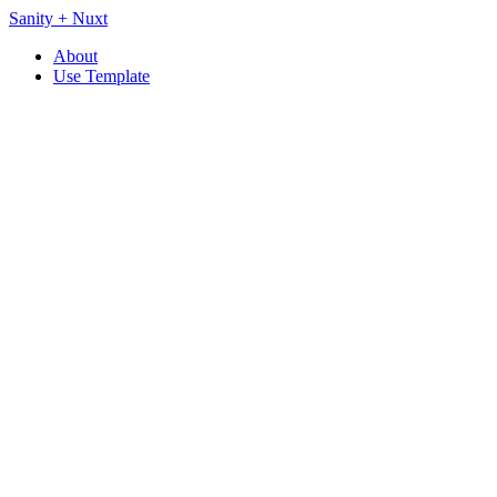
Sanity + Nuxt​​​​‌ ‍ ​‍​‍‌‍ ‌ ​‍‌‍‍‌‌‍‌ ‌‍‍‌‌‍ ‍​‍​‍​ ‍‍​‍​‍‌ ​ ‌‍​‌‌‍ ‍‌‍‍‌‌ ‌​‌ ‍‌​‍ ‍‌‍‍‌‌‍ ​‍​‍​‍ ​​‍​‍‌‍‍​‌ ​‍‌‍‌‌‌‍‌‍​‍​‍​ ‍‍​‍​‍‌‍‍​‌ ‌​‌ ‌​‌ ​​‌ ​ ​ ‍‍​‍ ​‍ ‌ ​ ‌‍​‌‌‍ ‍‌‍‍‌‌ ‌​‌ ‍‌​‍ ‌‌ ‌​‌‍‌‌‌‍ ‌‌ ​​‌‍ ​‌‍​‌‌ ‌​‌‍‌‌​‍ ‌‌‍ ‍‌ ‌‌‌ ‍​‌ ‌​​‍ ‌‌‍​ ‌‍ ​‌‍‌‌‌‍​‌‌‍ ‍​‍ ‍‌ ​ ‌‍​‌‌‍ ‍‌‍‍‌‌ ‌​‌ ‍‌​‍ ‍‌‍​‍‌ ‌‌‌‍‍‌‌‍ ​‌‍‌​​‍ ‌‍‍‌‌‍ ‍‌ ‌​‌‍‌‌‌‍ ‍‌ ‌​​‍ ‌‍‌‌‌‍‌​‌‍‍‌‌ ‌​​‍ ‌‍ ‌‌‍ ‌‍‌​‌‍‌‌​ ‌‌ ​​‌ ​‍‌‍‌‌‌ ​ ‌‍‌‌‌‍ ‍‌ ‌​‌‍​‌‌ ‌​‌‍‍‌‌‍ ‌‍ ‍​ ‍ ‌‍‍‌‌‍‌​​ ‌‌ ​ ‌‍‍‌‌ ‌​‌‍‌‌‌‌​ ‌‍‌‌‌ ‌​‌ ‌​‌‍‍‌‌‍ ‍‌‍‌ ‌ ​ ​ ‍ ‌ ‌​‌ ‍‌‌ ​​‌‍‌‌​ ‌‌ ​ ‌‍‌‌‌ ‌​‌ ‌​‌‍‍‌‌‍ ‍‌‍‌ ‌ ​ ​ ‍ ‌ ​​‌‍​‌‌ ‌​‌‍‍​​ ‌‌ ‌​‌‍‍‌‌ ‌​‌‍ ​‌‍‌‌​ ‌‍​‍‌‍​‌‌ ​ ‌‍‌‌‌‌‌‌‌ ​‍‌‍ ​​ ‌‌‍‍​‌ ‌​‌ ‌​‌ ​​‌ ​ ​‍‌‌​ ​ ‌​​‌​‍‌‌​ ​‍‌​‌‍​‍‌‌​ ​‍‌​‌‍‌ ​ ‌‍​‌‌‍ ‍‌‍‍‌‌ ‌​‌ ‍‌​‍ ‌‌ ‌​‌‍‌‌‌‍ ‌‌ ​​‌‍ ​‌‍​‌‌ ‌​‌‍‌‌​‍ ‌‌‍ ‍‌ ‌‌‌ ‍​‌ ‌​​‍ ‌‌‍​ ‌‍ ​‌‍‌‌‌‍​‌‌‍ ‍​‍ ‍‌ ​ ‌‍​‌‌‍ ‍‌‍‍‌‌ ‌​‌ ‍‌​‍ ‍‌‍​‍‌ ‌‌‌‍‍‌‌‍ ​‌‍‌​​‍‌‍‌‍‍‌‌‍‌​​ ‌‌ ​ ‌‍‍‌‌ ‌​‌‍‌‌‌‌​ ‌‍‌‌‌ ‌​‌ ‌​‌‍‍‌‌‍ ‍‌‍‌ ‌ ​ ​‍‌‍‌ ‌​‌ ‍‌‌ ​​‌‍‌‌​ ‌‌ ​ ‌‍‌‌‌ ‌​‌ ‌​‌‍‍‌‌‍ ‍‌‍‌ ‌ ​ ​‍‌‍‌ ​​‌‍​‌‌ ‌​‌‍‍​​ ‌‌ ‌​‌‍‍‌‌ ‌​‌‍ ​‌‍‌‌​‍‌‍‌ ​​‌‍‌‌‌ ​‍‌ ​ ‌ ​​‌‍‌‌‌‍​ ‌ ‌​‌‍‍‌‌ ‌‍‌‍‌‌​ ‌‌ ​​‌ ‌‌‌‍​‍‌‍ ​‌‍‍‌‌ ​ ‌‍‍​‌‍‌‌‌‍‌​​‍​‍‌ ‌
About
Use Template