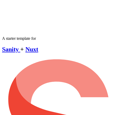
A starter template for
Sanity
+
Nuxt