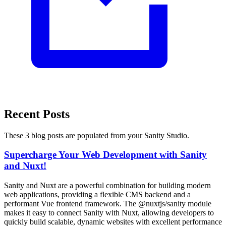
Recent Posts
These 3 blog posts are populated from your Sanity Studio.
Supercharge Your Web Development with Sanity
and Nuxt!​​​​‌ ‍ ​‍​‍‌‍ ‌ ​‍‌‍‍‌‌‍‌ ‌‍‍‌‌‍ ‍​‍​‍​ ‍‍​‍​‍‌ ​ ‌‍​‌‌‍ ‍‌‍‍‌‌ ‌​‌ ‍‌​‍ ‍‌‍‍‌‌‍ ​‍​‍​‍ ​​‍​‍‌‍‍​‌ ​‍‌‍‌‌‌‍‌‍​‍​‍​ ‍‍​‍​‍‌‍‍​‌ ‌​‌ ‌​‌ ​​‌ ​ ​ ‍‍​‍ ​‍ ‌ ​ ‌‍​‌‌‍ ‍‌‍‍‌‌ ‌​‌ ‍‌​‍ ‌‌ ‌​‌‍‌‌‌‍ ‌‌ ​​‌‍ ​‌‍​‌‌ ‌​‌‍‌‌​‍ ‌‌‍ ‍‌ ‌‌‌ ‍​‌ ‌​​‍ ‌‌‍​ ‌‍ ​‌‍‌‌‌‍​‌‌‍ ‍​‍ ‍‌ ​ ‌‍​‌‌‍ ‍‌‍‍‌‌ ‌​‌ ‍‌​‍ ‍‌‍​‍‌ ‌‌‌‍‍‌‌‍ ​‌‍‌​​‍ ‌‍‍‌‌‍ ‍‌ ‌​‌‍‌‌‌‍ ‍‌ ‌​​‍ ‌‍‌‌‌‍‌​‌‍‍‌‌ ‌​​‍ ‌‍ ‌‌‍ ‌‍‌​‌‍‌‌​ ‌‌ ​​‌ ​‍‌‍‌‌‌ ​ ‌‍‌‌‌‍ ‍‌ ‌​‌‍​‌‌ ‌​‌‍‍‌‌‍ ‌‍ ‍​ ‍ ‌‍‍‌‌‍‌​​ ‌​ ​‌‌‍​‍​ ‌​​ ​‌​ ‌ ​ ‌ ​ ​‍​ ​‍​‍ ‌​ ‍​​ ‍‌‌‍​‌​ ‍‌​‍ ‌​ ‌​​ ​​‌‍​ ​ ‍​​‍ ‌‌‍​‌​ ​‍‌‍​ ​ ‌​​‍ ‌​ ‌ ​ ​ ​ ‌‍‌‍​ ‌‍‌‌​ ​‍​ ‌‌​ ‌‌​ ​‌​ ‌​​ ‌‍​ ​​​ ‍ ‌ ‌​‌ ‍‌‌ ​​‌‍‌‌​ ‌‌ ​​‌‍ ‌ ​ ‌ ‌​​ ‍ ‌ ​​‌‍​‌‌ ‌​‌‍‍​​ ‌‌ ‌​‌‍‍‌‌ ‌​‌‍ ​‌‍‌‌​ ‌‍​‍‌‍​‌‌ ​ ‌‍‌‌‌‌‌‌‌ ​‍‌‍ ​​ ‌‌‍‍​‌ ‌​‌ ‌​‌ ​​‌ ​ ​‍‌‌​ ​ ‌​​‌​‍‌‌​ ​‍‌​‌‍​‍‌‌​ ​‍‌​‌‍‌ ​ ‌‍​‌‌‍ ‍‌‍‍‌‌ ‌​‌ ‍‌​‍ ‌‌ ‌​‌‍‌‌‌‍ ‌‌ ​​‌‍ ​‌‍​‌‌ ‌​‌‍‌‌​‍ ‌‌‍ ‍‌ ‌‌‌ ‍​‌ ‌​​‍ ‌‌‍​ ‌‍ ​‌‍‌‌‌‍​‌‌‍ ‍​‍ ‍‌ ​ ‌‍​‌‌‍ ‍‌‍‍‌‌ ‌​‌ ‍‌​‍ ‍‌‍​‍‌ ‌‌‌‍‍‌‌‍ ​‌‍‌​​‍‌‍‌‍‍‌‌‍‌​​ ‌​ ​‌‌‍​‍​ ‌​​ ​‌​ ‌ ​ ‌ ​ ​‍​ ​‍​‍ ‌​ ‍​​ ‍‌‌‍​‌​ ‍‌​‍ ‌​ ‌​​ ​​‌‍​ ​ ‍​​‍ ‌‌‍​‌​ ​‍‌‍​ ​ ‌​​‍ ‌​ ‌ ​ ​ ​ ‌‍‌‍​ ‌‍‌‌​ ​‍​ ‌‌​ ‌‌​ ​‌​ ‌​​ ‌‍​ ​​​‍‌‍‌ ‌​‌ ‍‌‌ ​​‌‍‌‌​ ‌‌ ​​‌‍ ‌ ​ ‌ ‌​​‍‌‍‌ ​​‌‍​‌‌ ‌​‌‍‍​​ ‌‌ ‌​‌‍‍‌‌ ‌​‌‍ ​‌‍‌‌​‍‌‍‌ ​​‌‍‌‌‌ ​‍‌ ​ ‌ ​​‌‍‌‌‌‍​ ‌ ‌​‌‍‍‌‌ ‌‍‌‍‌‌​ ‌‌ ​​‌ ‌‌‌‍​‍‌‍ ​‌‍‍‌‌ ​ ‌‍‍​‌‍‌‌‌‍‌​​‍​‍‌ ‌
Sanity and Nuxt are a powerful combination for building modern
web applications, providing a flexible CMS backend and a
performant Vue frontend framework. The @nuxtjs/sanity module
makes it easy to connect Sanity with Nuxt, allowing developers to
quickly build scalable, dynamic websites with excellent performance